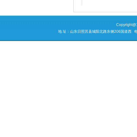
Copyrig
地 址：山东日照莒县城阳北路东侧206国道西 电 话：